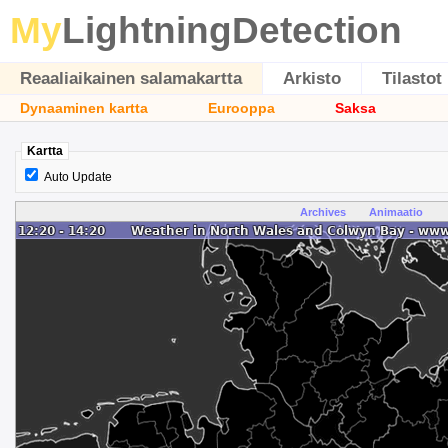
My
LightningDetection
Reaaliaikainen salamakartta
Arkisto
Tilastot
Dynaaminen kartta
Eurooppa
Saksa
Kartta
Auto Update
Archives
Animaatio