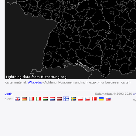
Kartenmaterial:
Wikipedia
• Achtung: Positionen sind nicht exakt (nur bei dieser Karte!)
Login
Salamadata © 2003-2026
ww
Kielet:
W