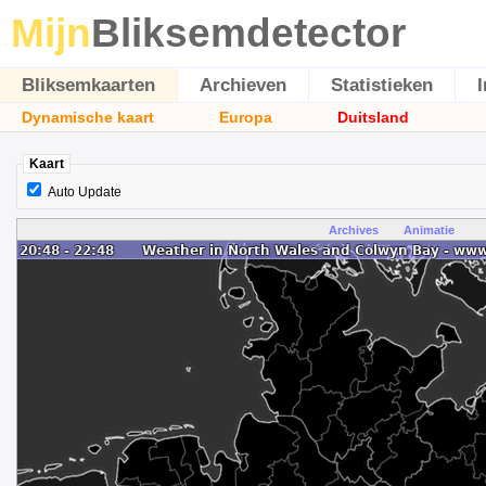
Mijn
Bliksemdetector
Bliksemkaarten
Archieven
Statistieken
Dynamische kaart
Europa
Duitsland
Kaart
Auto Update
Archives
Animatie