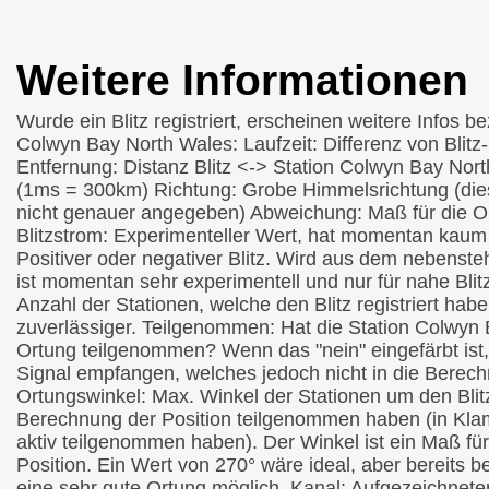
Weitere Informationen
Wurde ein Blitz registriert, erscheinen weitere Infos b
Colwyn Bay North Wales: Laufzeit: Differenz von Blit
Entfernung: Distanz Blitz <-> Station Colwyn Bay Nort
(1ms = 300km) Richtung: Grobe Himmelsrichtung (dies
nicht genauer angegeben) Abweichung: Maß für die O
Blitzstrom: Experimenteller Wert, hat momentan kaum 
Positiver oder negativer Blitz. Wird aus dem nebenst
ist momentan sehr experimentell und nur für nahe Blit
Anzahl der Stationen, welche den Blitz registriert hab
zuverlässiger. Teilgenommen: Hat die Station Colwyn
Ortung teilgenommen? Wenn das "nein" eingefärbt ist
Signal empfangen, welches jedoch nicht in die Berech
Ortungswinkel: Max. Winkel der Stationen um den Blitz
Berechnung der Position teilgenommen haben (in Klam
aktiv teilgenommen haben). Der Winkel ist ein Maß für
Position. Ein Wert von 270° wäre ideal, aber bereits be
eine sehr gute Ortung möglich. Kanal: Aufgezeichnet