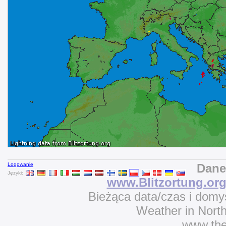
Logowanie
Dane
Języki:
www.Blitzortung.or
Bieżąca data/czas i domy
Weather in Nort
www.th