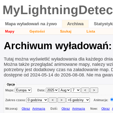
MyLightningDetec
Mapa wyładowań na żywo
Archiwa
Statystyk
Mapy
Gęstości
Szukaj
Lista
Archiwum wyładowań: 
Tutaj można wyświetlić wyładowania dla każdego dni
Można także przeglądać animowane mapy, nalezy wzi
potrzebny jest dodatkowy czas na załadowanie map.
dostępne od 2024-05-14 do 2026-08-08. Nie ma gwara
Opcje
Mapa:
Data:
Zakres czasu:
Animacja:
Wczoraj:
Obraz
Animacja
Dziś:
Obraz
Animacja
Now:
Obraz