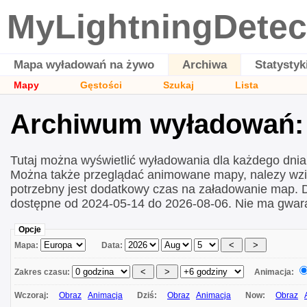
MyLightningDetec
Mapa wyładowań na żywo
Archiwa
Statystyk
Mapy
Gęstości
Szukaj
Lista
Archiwum wyładowań: 
Tutaj można wyświetlić wyładowania dla każdego dni
Można także przeglądać animowane mapy, nalezy wzi
potrzebny jest dodatkowy czas na załadowanie map.
dostępne od 2024-05-14 do 2026-08-06. Nie ma gwara
Opcje
Mapa:
Data:
Zakres czasu:
Animacja:
Wczoraj:
Obraz
Animacja
Dziś:
Obraz
Animacja
Now:
Obraz