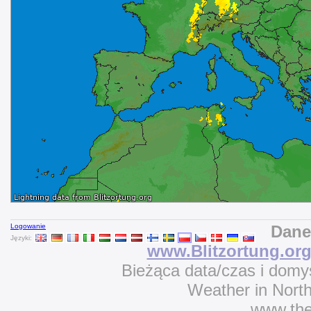
Logowanie
Dane
Języki:
www.Blitzortung.or
Bieżąca data/czas i domy
Weather in Nort
www.th