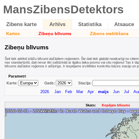
MansZibensDetektors
Zibens karte
Arhīvs
Statistika
Atsauce
Kartes
Zibeņu blīvums
Zibens meklēšana
Zibeņu blīvums
Šeit tiek attēloti izlāžu blīvumi dažādiem reģioniem. Šie dati tiek glabāti neatkarīgi no citiem
nav standartizēti, dati nevar tikt salīdzināti ar ilgāku laika posmu vai citu reģionu! Tas ir
blīvums dažādos reģionos ir atšķirīgs. Ir iespējams izvēlēties konkrētu bāzes staciju un p
Parametri
Karte:
Gads:
Stacija:
2026
Jan
Feb
Mar
Apr
maijs
Jun
Jul
Au
Skats:
Kopējais blīvums