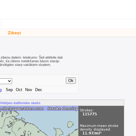
Zibeņi
 zibeņu datiem. Ieteikums: Šeit attēlotie dati
 tāpēc, ka zibens noteikšanas bāzes staciju
ārslēgties starp vairākiem skatiem.
g
Sep
Oct
Nov
Dec
Vidējais dalībnieku skaits