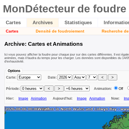
MonDétecteur de foudre
Cartes
Archives
Statistiques
Informatio
Cartes
Densité de foudroiement
Recherche de
Archive: Cartes et Animations
Ici vous pouvez afficher la foudre pour chaque jour sur des cartes différentes. Il est égal
animées, mais il faudra du temps pour les charger. Les données sont disponibles du 14/05
d'exhaustivité.
Options
Carte:
Date:
Période:
Animation:
Off
Hier:
Image
Animation
Aujourd'hui:
Image
Animation
Now:
Im