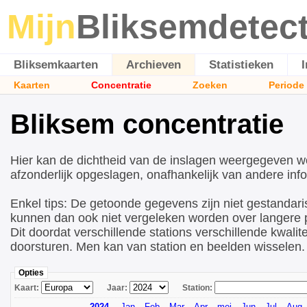
Mijn
Bliksemdetec
Bliksemkaarten
Archieven
Statistieken
Kaarten
Concentratie
Zoeken
Periode
Bliksem concentratie
Hier kan de dichtheid van de inslagen weergegeven w
afzonderlijk opgeslagen, onafhankelijk van andere info
Enkel tips: De getoonde gegevens zijn niet gestandari
kunnen dan ook niet vergeleken worden over langere p
Dit doordat verschillende stations verschillende kwalite
doorsturen. Men kan van station en beelden wisselen.
Opties
Kaart:
Jaar:
Station:
2024
Jan
Feb
Mar
Apr
mei
Jun
Jul
Aug