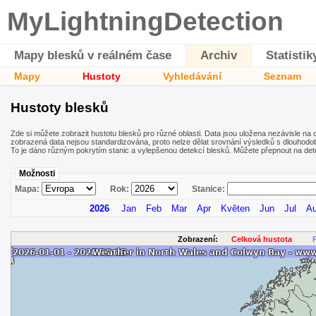
MyLightningDetection
Mapy blesků v reálném čase
Archiv
Statistik
Mapy
Hustoty
Vyhledávání
Seznam
Hustoty blesků
Zde si můžete zobrazit hustotu blesků pro různé oblasti. Data jsou uložena nezávisle na o
zobrazená data nejsou standardizována, proto nelze dělat srovnání výsledků s dlouhodo
To je dáno různým pokrytím stanic a vylepšenou detekcí blesků. Můžete přepnout na detek
Možnosti
Mapa:
Rok:
Stanice:
2026
Jan
Feb
Mar
Apr
Květen
Jun
Jul
A
Zobrazení:
Celková hustota