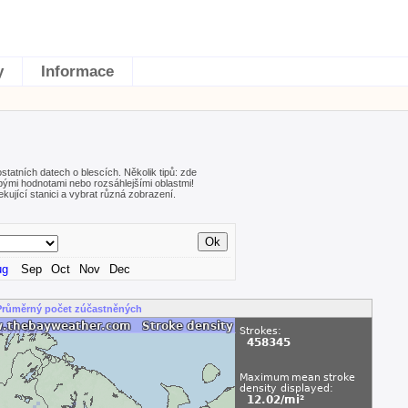
y
Informace
statních datech o blescích. Několik tipů: zde
bými hodnotami nebo rozsáhlejšími oblastmi!
ující stanici a vybrat různá zobrazení.
ug
Sep
Oct
Nov
Dec
Průměrný počet zúčastněných