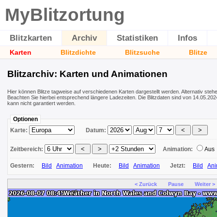
MyBlitzortung
Blitzkarten
Archiv
Statistiken
Infos
Karten
Blitzdichte
Blitzsuche
Blitze
Blitzarchiv: Karten und Animationen
Hier können Blitze tagweise auf verschiedenen Karten dargestellt werden. Alternativ ste
Beachten Sie hierbei entsprechend längere Ladezeiten. Die Blitzdaten sind von 14.05.2024
kann nicht garantiert werden.
Optionen
Karte:
Datum:
Zeitbereich:
Animation:
Aus
Gestern:
Bild
Animation
Heute:
Bild
Animation
Jetzt:
Bild
Ani
< Zurück
Pause
Weiter >