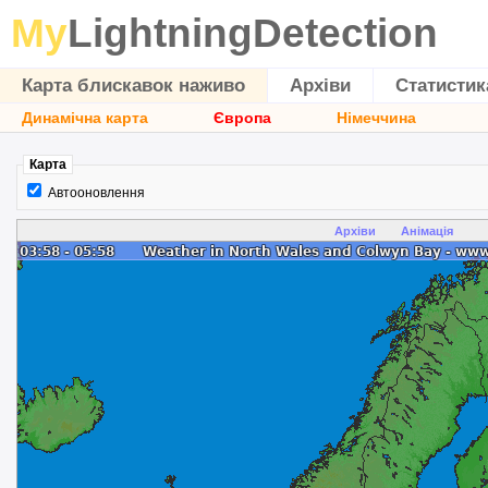
My
LightningDetection
Карта блискавок наживо
Архіви
Статистик
Динамічна карта
Європа
Німеччина
Карта
Автооновлення
Архіви
Анімація