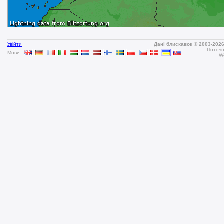
Увійти
Дані блискавок © 2003-202
Поточн
Мови:
W