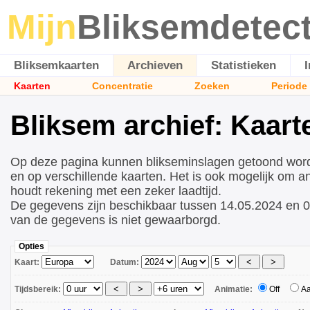
Mijn
Bliksemdetec
Bliksemkaarten
Archieven
Statistieken
Kaarten
Concentratie
Zoeken
Periode
Bliksem archief: Kaart
Op deze pagina kunnen blikseminslagen getoond wor
en op verschillende kaarten. Het is ook mogelijk om a
houdt rekening met een zeker laadtijd.
De gegevens zijn beschikbaar tussen 14.05.2024 en 0
van de gegevens is niet gewaarborgd.
Opties
Kaart:
Datum:
Tijdsbereik:
Animatie:
Off
A