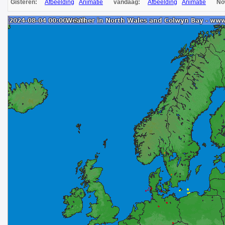
Gisteren:
Afbeelding
Animatie
vandaag:
Afbeelding
Animatie
N