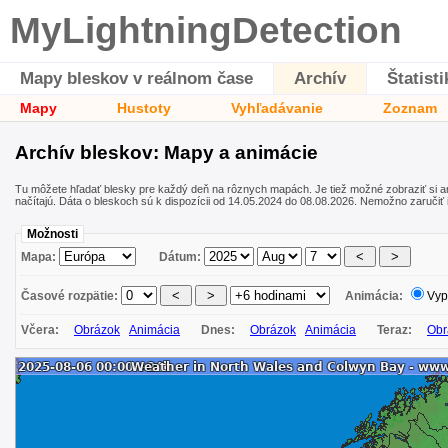
MyLightningDetection
Mapy bleskov v reálnom čase
Archív
Štatisti
Mapy
Hustoty
Vyhľadávanie
Zoznam
Archív bleskov: Mapy a animácie
Tu môžete hľadať blesky pre každý deň na rôznych mapách. Je tiež možné zobraziť si 
načítajú. Dáta o bleskoch sú k dispozícii od 14.05.2024 do 08.08.2026. Nemožno zaručiť 
Možnosti
Mapa:
Dátum:
Časové rozpätie:
Animácia:
Vyp
Včera:
Obrázok
Animácia
Dnes:
Obrázok
Animácia
Teraz:
Obr