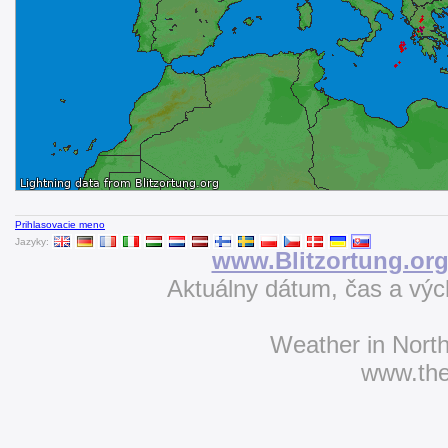
Prihlasovacie meno
Jazyky:
www.Blitzortung.or
Aktuálny dátum, čas a vý
Weather in Nort
www.th