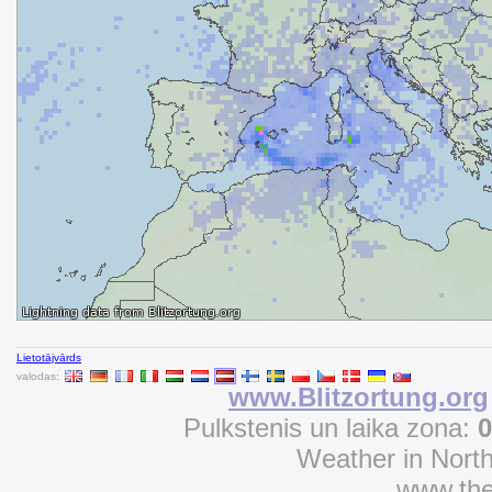
Lietotājvārds
valodas:
www.Blitzortung.org
Pulkstenis un laika zona:
0
Weather in Nort
www.th