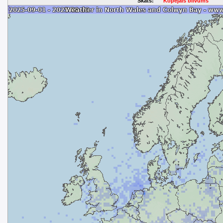
Skats:
Kopējais blīvums