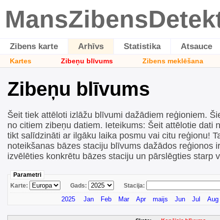
MansZibensDetek
Zibens karte
Arhīvs
Statistika
Atsauce
Kartes
Zibeņu blīvums
Zibens meklēšana
Zibeņu blīvums
Šeit tiek attēloti izlāžu blīvumi dažādiem reģioniem. Šie
no citiem zibeņu datiem. Ieteikums: Šeit attēlotie dati n
tikt salīdzināti ar ilgāku laika posmu vai citu reģionu! T
noteikšanas bāzes staciju blīvums dažādos reģionos ir 
izvēlēties konkrētu bāzes staciju un pārslēgties starp 
Parametri
Karte:
Gads:
Stacija:
2025
Jan
Feb
Mar
Apr
maijs
Jun
Jul
Aug