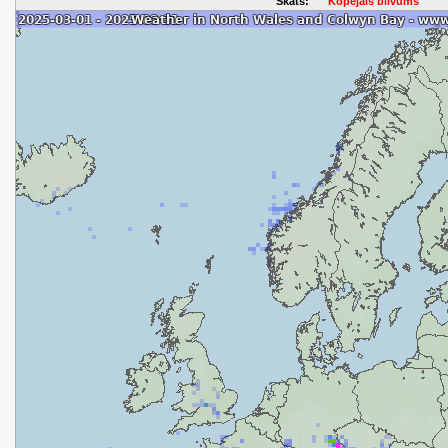
Skats:
Kopējais blīvums