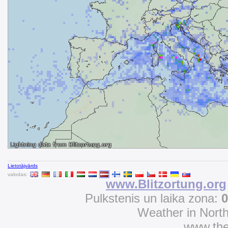
Lietotājvārds
valodas:
www.Blitzortung.org
Pulkstenis un laika zona:
0
Weather in Nort
www.th