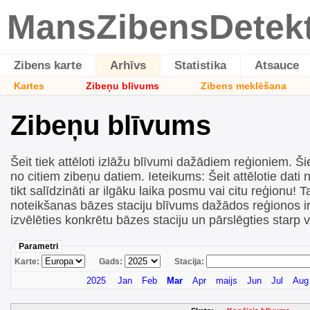
MansZibensDetek
Zibens karte
Arhīvs
Statistika
Atsauce
Kartes
Zibeņu blīvums
Zibens meklēšana
Zibeņu blīvums
Šeit tiek attēloti izlāžu blīvumi dažādiem reģioniem. Šie
no citiem zibeņu datiem. Ieteikums: Šeit attēlotie dati n
tikt salīdzināti ar ilgāku laika posmu vai citu reģionu! T
noteikšanas bāzes staciju blīvums dažādos reģionos ir 
izvēlēties konkrētu bāzes staciju un pārslēgties starp 
Parametri
Karte:
Gads:
Stacija:
2025
Jan
Feb
Mar
Apr
maijs
Jun
Jul
Aug