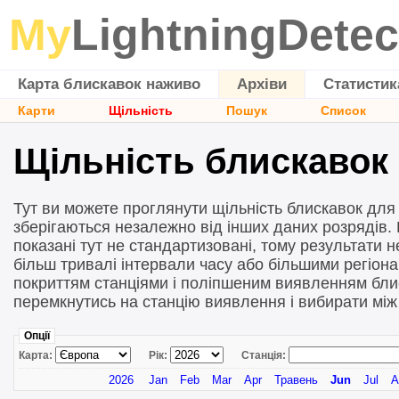
My
LightningDetec
Карта блискавок наживо
Архіви
Статистик
Карти
Щільність
Пошук
Список
Щільність блискавок
Тут ви можете проглянути щільність блискавок для р
зберігаються незалежно від інших даних розрядів. К
показані тут не стандартизовані, тому результати 
більш тривалі інтервали часу або більшими регіона
покриттям станціями і поліпшеним виявленням бли
перемкнутись на станцію виявлення і вибирати між
Опції
Карта:
Рік:
Станція:
2026
Jan
Feb
Mar
Apr
Травень
Jun
Jul
A