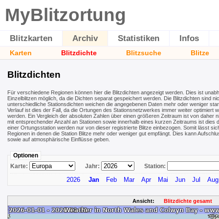
MyBlitzortung
Blitzkarten
Archiv
Statistiken
Infos
Karten
Blitzdichte
Blitzsuche
Blitze
Blitzdichten
Für verschiedene Regionen können hier die Blitzdichten angezeigt werden. Dies ist unab
Einzelblitzen möglich, da die Dichten separat gespeichert werden. Die Blitzdichten sind nic
unterschiedliche Stationsdichten weichen die angegebenen Daten mehr oder weniger stark 
Verlauf ist dies der Fall, da die Ortungen des Stationsnetzwerkes immer weiter optimiert 
werden. Ein Vergleich der absoluten Zahlen über einen größeren Zeitraum ist von daher ni
mit entsprechender Anzahl an Stationen sowie innerhalb eines kurzen Zeitraums ist dies 
einer Ortungsstation werden nur von dieser registrierte Blitze einbezogen. Somit lässt sic
Regionen in denen die Station Blitze mehr oder weniger gut empfängt. Dies kann Aufschl
sowie auf atmosphärische Einflüsse geben.
Optionen
Karte:
Jahr:
Station:
2026
Jan
Feb
Mar
Apr
Mai
Jun
Jul
Aug
Ansicht:
Blitzdichte gesamt