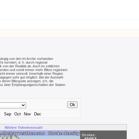
hängig von den im Archiv vorhanden
ht normiert, d. h. durch regional
von der Realität ab. Auch im zeitlichen
werden und somit immer mehr Blitze registriert
cht immer sinnvoll. Innerhalb einer Region
dagegen sehr gut möglich. Bei der Auswahl
h deren Blitzquote anzeigen, d.h. die
uss über Empfangseigenschaften der Station
Sep
Oct
Nov
Dec
Mittlere Teilnehmerzahl