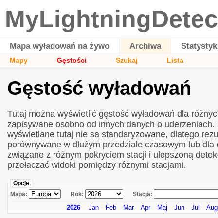
MyLightningDetec
Mapa wyładowań na żywo
Archiwa
Statystyk
Mapy
Gęstości
Szukaj
Lista
Gęstość wyładowań
Tutaj można wyświetlić gęstość wyładowań dla różny
zapisywane osobno od innych danych o uderzeniach.
wyświetlane tutaj nie sa standaryzowane, dlatego rezu
porównywane w dłużym przedziale czasowym lub dla d
związane z różnym pokryciem stacji i ulepszoną det
przełaczać widoki pomiędzy różnymi stacjami.
Opcje
Mapa:
Rok:
Stacja:
2026
Jan
Feb
Mar
Apr
Maj
Jun
Jul
Aug