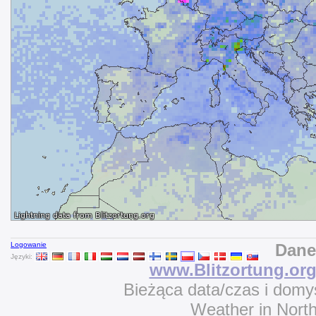
Logowanie
Dane
Języki:
www.Blitzortung.or
Bieżąca data/czas i domy
Weather in Nort