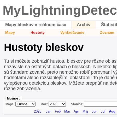
MyLightningDetec
Mapy bleskov v reálnom čase
Archív
Štatisti
Mapy
Hustoty
Vyhľadávanie
Zoznam
Hustoty bleskov
Tu si môžete zobraziť hustotu bleskov pre rôzne oblas
nezávisle na ostatných dátach o bleskoch. Niekoľko ti
sú štandardizované, preto nemožno robiť porovnaní v
hodnotami alebo rozsiahlejšími oblasťami! To je dané
vylepšenou detekciou bleskov. Môžete prepnúť na det
rôzne zobrazenia.
Možnosti
Mapa:
Rok:
Stanica:
2025
Jan
Feb
Mar
Apr
Máj
Jun
Jul
Aug