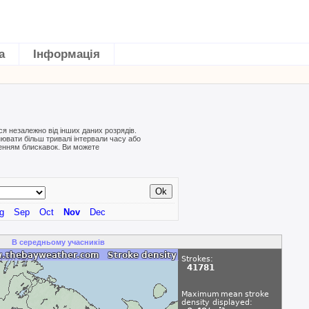
а
Інформація
ься незалежно від інших даних розрядів.
внювати більш тривалі інтервали часу або
ленням блискавок. Ви можете
g
Sep
Oct
Nov
Dec
В середньому учасників