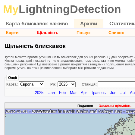
My
LightningDetection
Карта блискавок наживо
Архіви
Статистик
Карти
Щільність
Пошук
Список
Щільність блискавок
Тут ви можете проглянути щільність блискавок для різних регіонів. Ці дані зберігают
Кілька порад: дані, показані тут не стандартизовані, тому результати не можна порі
більшими регіонами! Це пов'язано з різним покриттям станціями і поліпшеним вияв
перемкнутись на станцію виявлення і вибирати між різними поданнями.
Опції
Карта:
Рік:
Станція:
2025
Jan
Feb
Mar
Apr
Травень
Jun
Jul
Au
Подання:
Загальна щільність