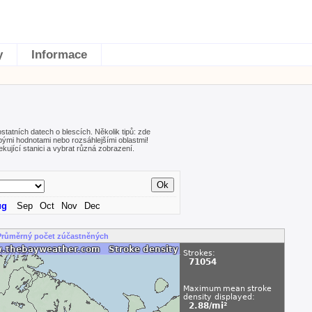
y
Informace
statních datech o blescích. Několik tipů: zde
bými hodnotami nebo rozsáhlejšími oblastmi!
ující stanici a vybrat různá zobrazení.
ug
Sep
Oct
Nov
Dec
Průměrný počet zúčastněných