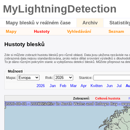
MyLightningDetection
Mapy blesků v reálném čase
Archiv
Statistik
Mapy
Hustoty
Vyhledávání
Seznam
Hustoty blesků
Zde si můžete zobrazit hustotu blesků pro různé oblasti. Data jsou uložena nezávisle na o
zobrazená data nejsou standardizována, proto nelze dělat srovnání výsledků s dlouhodo
To je dáno různým pokrytím stanic a vylepšenou detekcí blesků. Můžete přepnout na detek
Možnosti
Mapa:
Rok:
Stanice:
2026
Jan
Feb
Mar
Apr
Květen
Jun
Jul
A
Zobrazení:
Celková hustota