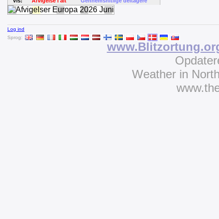
Vis:
Afvigelse i alt
Gennemsnitlige deltagere
Log ind
Sprog:
www.Blitzortung.or
Opdater
Weather in Nort
www.th