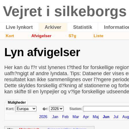
Vejret i silkeborg
Live lynkort
Arkiver
Statistik
Informatio
Kort
Afvigelser
S?g
Liste
Lyn afvigelser
Her kan du f?r vist lynenes t?thed for forskellige regi
uafh?ngigt af andre lyndata. Tips: Dataene der vises e
resultatet kan ikke sammenlignes over l?ngere perioder
Dette skyldes forskellig d?kning af stationerne og forb
kan skifte til en lynpejler og v?lge forskellige udseende
Muligheder
Kort:
�r:
Station:
2026
Jan
Feb
Mar
Apr
Maj
Jun
Jul
Aug