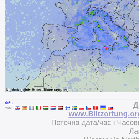
Увійти
Д
Мови:
www.Blitzortung.or
Поточна дата/час і Часов
Ла