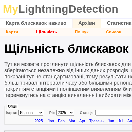
My
LightningDetection
Карта блискавок наживо
Архіви
Статистик
Карти
Щільність
Пошук
Список
Щільність блискавок
Тут ви можете проглянути щільність блискавок для р
зберігаються незалежно від інших даних розрядів. К
показані тут не стандартизовані, тому результати 
більш тривалі інтервали часу або більшими регіона
покриттям станціями і поліпшеним виявленням бли
перемкнутись на станцію виявлення і вибирати між
Опції
Карта:
Рік:
Станція:
2025
Jan
Feb
Mar
Apr
Травень
Jun
Jul
Au