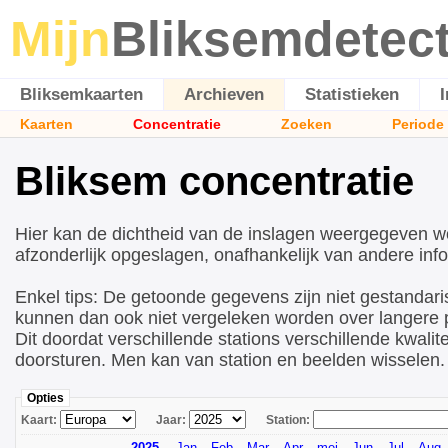
Mijn
Bliksemdetec
Bliksemkaarten
Archieven
Statistieken
Kaarten
Concentratie
Zoeken
Periode
Bliksem concentratie
Hier kan de dichtheid van de inslagen weergegeven w
afzonderlijk opgeslagen, onafhankelijk van andere info
Enkel tips: De getoonde gegevens zijn niet gestandari
kunnen dan ook niet vergeleken worden over langere p
Dit doordat verschillende stations verschillende kwalite
doorsturen. Men kan van station en beelden wisselen.
Opties
Kaart:
Jaar:
Station:
2025
Jan
Feb
Mar
Apr
mei
Jun
Jul
Aug