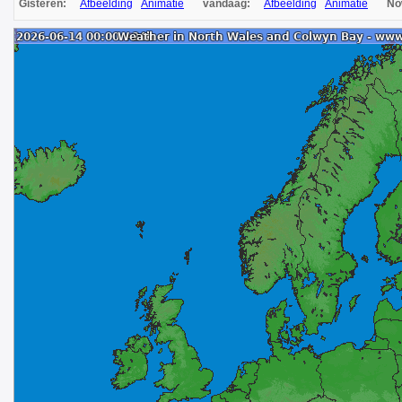
Gisteren:
Afbeelding
Animatie
vandaag:
Afbeelding
Animatie
N