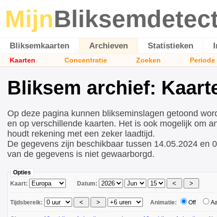
Mijn
Bliksemdetec
Bliksemkaarten
Archieven
Statistieken
Kaarten
Concentratie
Zoeken
Periode
Bliksem archief: Kaart
Op deze pagina kunnen blikseminslagen getoond wor
en op verschillende kaarten. Het is ook mogelijk om a
houdt rekening met een zeker laadtijd.
De gegevens zijn beschikbaar tussen 14.05.2024 en 0
van de gegevens is niet gewaarborgd.
Opties
Kaart:
Datum:
Tijdsbereik:
Animatie:
Off
A