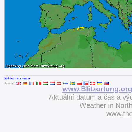
Přihlašovací jméno
Jazyky:
www.Blitzortung.or
Aktuální datum a čas a v
Weather in Nort
www.th