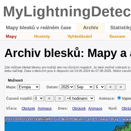
MyLightningDetec
Mapy blesků v reálném čase
Archiv
Statistik
Mapy
Hustoty
Vyhledávání
Seznam
Archiv blesků: Mapy a
Zde můžete hledat blesky pro každý den na různých mapách. Je také možné zobrazit si
dobu načítají. Data o blescích jsou k dispozici od 14.05.2024 do 07.08.2026. Nelze zaručit 
Možnosti
Mapa:
Datum:
Časové rozpětí:
Animace:
Vypn
Včera:
Obrázek
Animace
Dnes:
Obrázek
Animace
Nyní:
Obrá