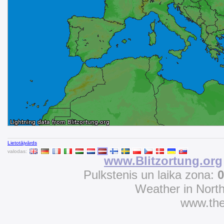
Lietotājvārds
valodas:
www.Blitzortung.org
Pulkstenis un laika zona:
0
Weather in Nort
www.th