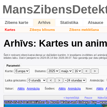
MansZibensDetek
Zibens karte
Arhīvs
Statistika
Atsauce
Kartes
Zibeņu blīvums
Zibens meklēšana
Arhīvs: Kartes un anim
Šeit ir redzami zibeņi katrai dienai uz dažādām kartēm. Ir iespējams izvēlēties arī animāci
ielādes laiku. Dati ir pieejami no 2024.05.14 līdz 2026.08.07. Nav garantiju par datu pilnīg
Parametri
Karte:
Datums:
Laika griezums:
Animācija:
Vakar:
Attēls
Animācija
Šodien:
Attēls
Animācija
Now:
Attēls
A
< Iepriekšējā
Pauze
Nākošā