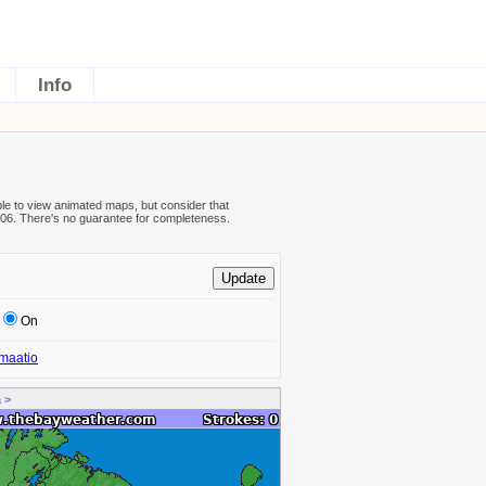
Info
ible to view animated maps, but consider that
08-06. There's no guarantee for completeness.
On
maatio
 >