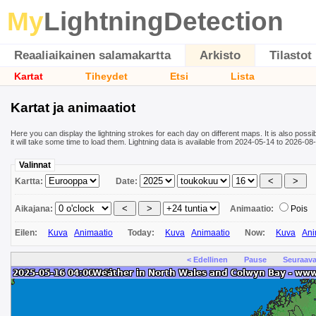
My
LightningDetection
Reaaliaikainen salamakartta
Arkisto
Tilastot
Kartat
Tiheydet
Etsi
Lista
Kartat ja animaatiot
Here you can display the lightning strokes for each day on different maps. It is also poss
it will take some time to load them. Lightning data is available from 2024-05-14 to 2026-
Valinnat
Kartta:
Date:
Aikajana:
Animaatio:
Pois
Eilen:
Kuva
Animaatio
Today:
Kuva
Animaatio
Now:
Kuva
Ani
< Edellinen
Pause
Seuraava