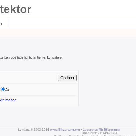
tektor
n
te kan dog tage lidt tid at hente. Lyndata er
Ja
Animation
Lyndata © 2003-2026
www.Blitzortung.org
•
Leveret at Mit Blitzortung
Opdateret:
21:13:42 BST