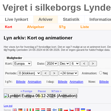
Vejret i silkeborgs Lynde
Live lynkort
Arkiver
Statistik
Informatio
Kort
Afvigelser
S?g
Liste
Lyn arkiv: Kort og animationer
Her vises lyn for hverdag p? forskellige kort. Det er ogs? muligt at se et animeret kort. Det
tilg?ngelig i perioden 14-05-2024 til 06-08-2026. Det er ingen garanti for fuldst?ndige data.
Muligheder
Kort:
Dato:
Periode:
Animation:
Nej
I g?r:
Billede
Animation
I dag:
Billede
Animation
Now:
Billede
< Forrige
Pause
N?ste >
Log ind
Sprog: