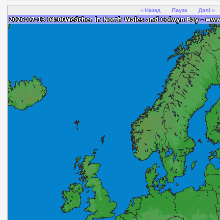
< Назад
Пауза
Далі >