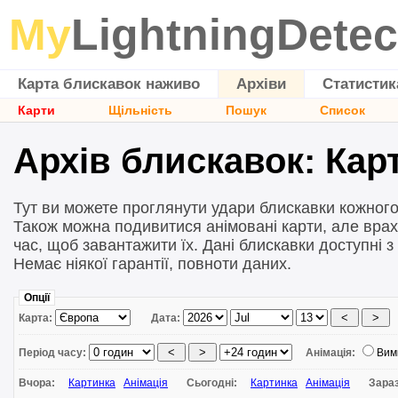
My
LightningDetec
Карта блискавок наживо
Архіви
Статистик
Карти
Щільність
Пошук
Список
Архів блискавок: Карт
Тут ви можете проглянути удари блискавки кожного 
Також можна подивитися анімовані карти, але врах
час, щоб завантажити їх. Дані блискавки доступні з
Немає ніякої гарантії, повноти даних.
Опції
Карта:
Дата:
Період часу:
Анімація:
Вим
Вчора:
Картинка
Анімація
Сьогодні:
Картинка
Анімація
Зара